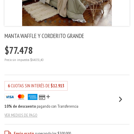
MANTA WAFFLE Y CORDERITO GRANDE
$77.478
Precio sin impuestos
$64.031,40
6
CUOTAS SIN INTERÉS DE
$12.913
10% de descuento
pagando con Transferencia
VER MEDIOS DE PAGO
Envío gratis
superando los
$300.000