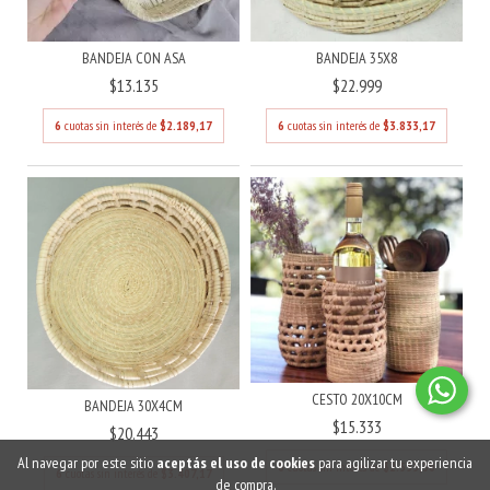
BANDEJA 35X8
BANDEJA CON ASA
$22.999
$13.135
6
cuotas sin interés de
$3.833,17
6
cuotas sin interés de
$2.189,17
CESTO 20X10CM
BANDEJA 30X4CM
$15.333
$20.443
Al navegar por este sitio
aceptás el uso de cookies
para agilizar tu experiencia
6
cuotas sin interés de
$2.555,50
6
cuotas sin interés de
$3.407,17
de compra.