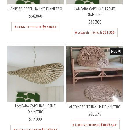
LÁMPARA CAPELINA 1MT DIAMETRO
LÁMPARA CAPELINA 1.20MT
DIAMETRO
$56.860
$69.300
6
cuotas sin interés de
$9.476,67
6
cuotas sin interés de
$11.550
NUEVO
LÁMPARA CAPELINA 1.50MT
ALFOMBRA TEJIDA 1MT DIÁMETRO
DIAMETRO
$60.373
$77.000
6
cuotas sin interés de
$10.062,17
6
cuotas sin interés de
$12.833,33